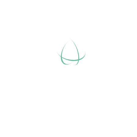
E-Mail
Web
itativer Verein, der gemeinsam mit haupt- und ehrenamtlichen Mitarbe
 sind, ihre rechtlichen Angelegenheiten selbst zu erledigen. Diese Hil
gs und der Pflege, Verwaltung des Einkommens und des Vermögens. Bev
nen.
le Betreuerinnen und Betreuer können sich beim Betreuungsverein Rat
nannt und üben dieses Amt zum ersten Mal aus. Oft steht man ratlos 