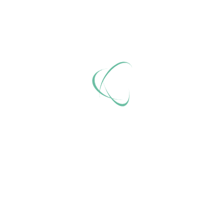
E-Mail
Web
itativer Verein, der gemeinsam mit haupt- und ehrenamtlichen Mitarbe
 sind, ihre rechtlichen Angelegenheiten selbst zu erledigen. Diese Hil
gs und der Pflege, Verwaltung des Einkommens und des Vermögens. Bev
nen.
le Betreuerinnen und Betreuer können sich beim Betreuungsverein Rat
nannt und üben dieses Amt zum ersten Mal aus. Oft steht man ratlos 